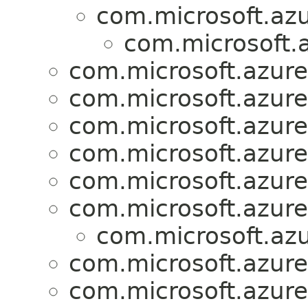
com.microsoft.azu
com.microsoft.
com.microsoft.azure
com.microsoft.azure
com.microsoft.azure
com.microsoft.azure
com.microsoft.azure
com.microsoft.azure
com.microsoft.azu
com.microsoft.azure
com.microsoft.azure