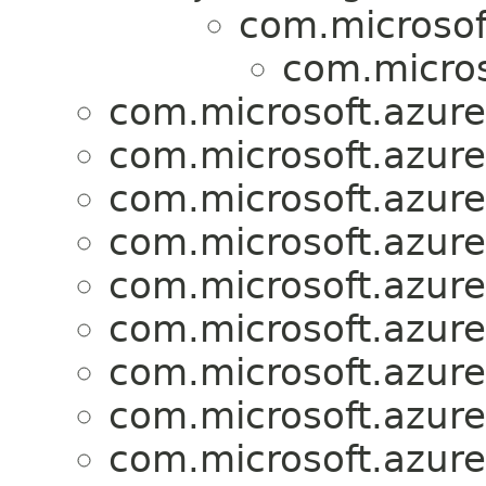
com.microsof
com.micros
com.microsoft.azure
com.microsoft.azure
com.microsoft.azure
com.microsoft.azure
com.microsoft.azure
com.microsoft.azure
com.microsoft.azure
com.microsoft.azure
com.microsoft.azure