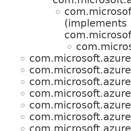
com.microsof
(implements
com.microsof
com.micros
com.microsoft.azure
com.microsoft.azure
com.microsoft.azure
com.microsoft.azure
com.microsoft.azure
com.microsoft.azure
com.microsoft.azure