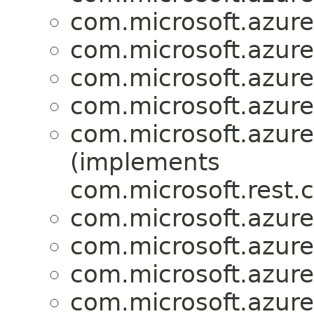
com.microsoft.azure
com.microsoft.azure
com.microsoft.azure
com.microsoft.azure
com.microsoft.azure
(implements
com.microsoft.rest.c
com.microsoft.azure
com.microsoft.azure
com.microsoft.azure
com.microsoft.azure